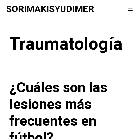
Saltar
SORIMAKISYUDIMER
Me
al
contenido
Traumatología
¿Cuáles son las
lesiones más
frecuentes en
fútbol?