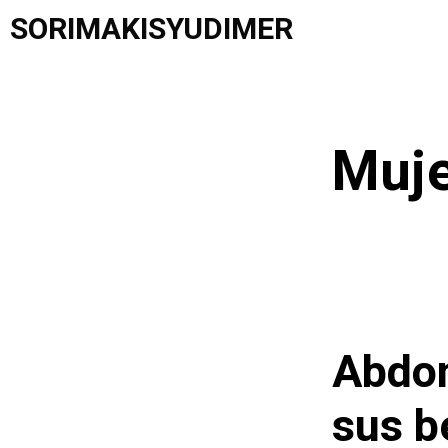
Saltar
SORIMAKISYUDIMER
al
contenido
Muje
Abdom
sus b