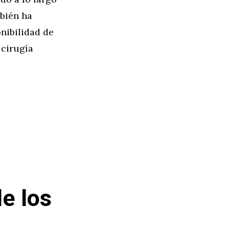
mbién ha
nibilidad de
 cirugía
e los