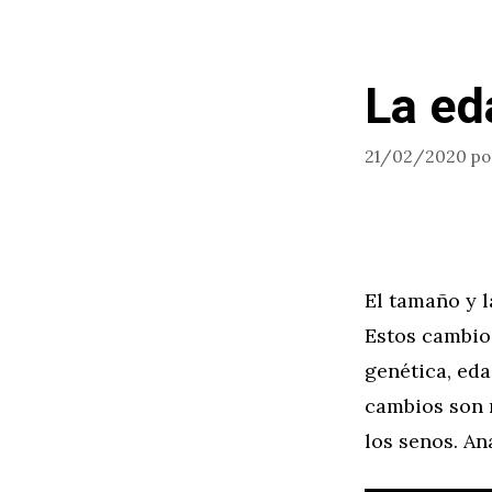
La ed
21/02/2020
p
El tamaño y l
Estos cambios
genética, eda
cambios son 
los senos. A