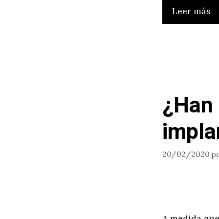
Leer más
¿Han 
impla
20/02/2020
p
A medida que 