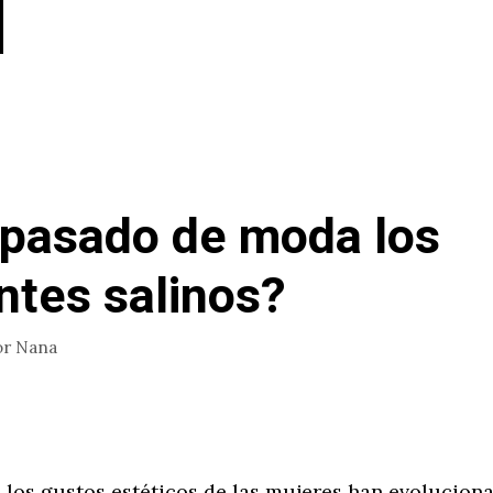
pasado de moda los
ntes salinos?
or
Nana
los gustos estéticos de las mujeres han evoluciona