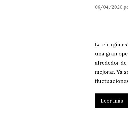
06/04/2020
p
La cirugía e
una gran opci
alrededor de 
mejorar. Ya s
fluctuacione
Leer más