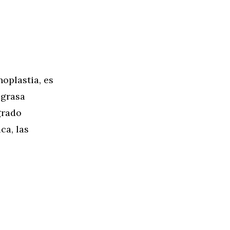
oplastia, es
 grasa
grado
ca, las