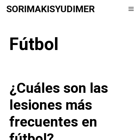
Saltar
SORIMAKISYUDIMER
Me
al
contenido
Fútbol
¿Cuáles son las
lesiones más
frecuentes en
fútbol?