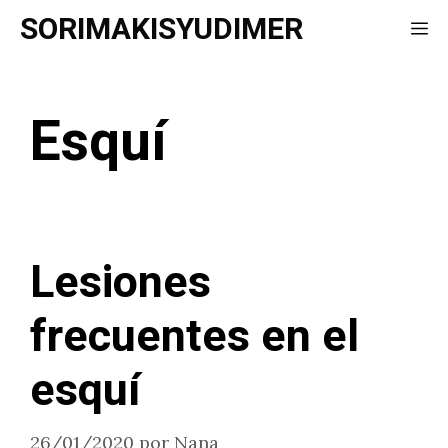
Saltar
SORIMAKISYUDIMER
Me
al
contenido
Esquí
Lesiones
frecuentes en el
esquí
26/01/2020
por
Nana