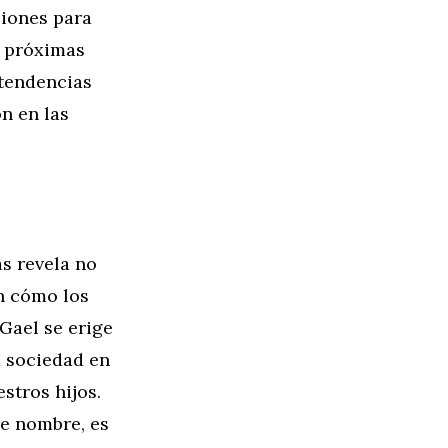
ciones para
s próximas
tendencias
n en las
as revela no
n cómo los
Gael se erige
a sociedad en
stros hijos.
le nombre, es