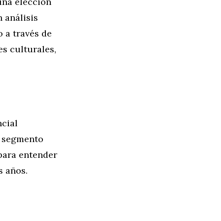
una elección
 análisis
 a través de
es culturales,
ncial
e segmento
 para entender
s años.