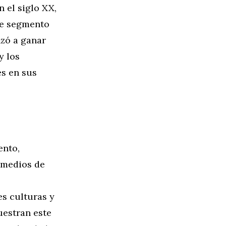
 el siglo XX,
te segmento
nzó a ganar
y los
es en sus
ento,
s medios de
es culturas y
uestran este