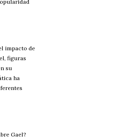
popularidad
el impacto de
l, figuras
en su
ática ha
iferentes
mbre Gael?