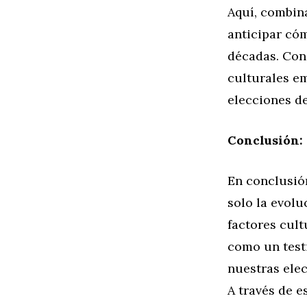
Aquí, combin
anticipar có
décadas. Con
culturales em
elecciones d
Conclusión:
En conclusión
solo la evol
factores cult
como un testi
nuestras elec
A través de e