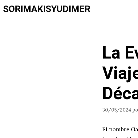
Saltar
SORIMAKISYUDIMER
al
contenido
La E
Viaj
Déc
30/05/2024
p
El nombre Gae