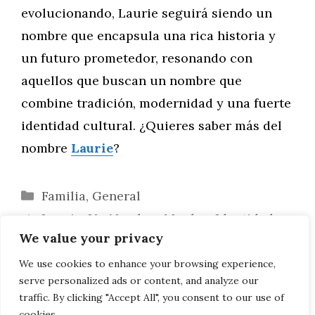
evolucionando, Laurie seguirá siendo un
nombre que encapsula una rica historia y
un futuro prometedor, resonando con
aquellos que buscan un nombre que
combine tradición, modernidad y una fuerte
identidad cultural. ¿Quieres saber más del
nombre
Laurie
?
Categorías
Familia
,
General
Laurie: Un Nombre, Muchas Identidades
We value your privacy
Culturales
Análisis de Personajes Llamados Laurie
We use cookies to enhance your browsing experience,
serve personalized ads or content, and analyze our
en el Cine y la Televisión
traffic. By clicking "Accept All", you consent to our use of
cookies.